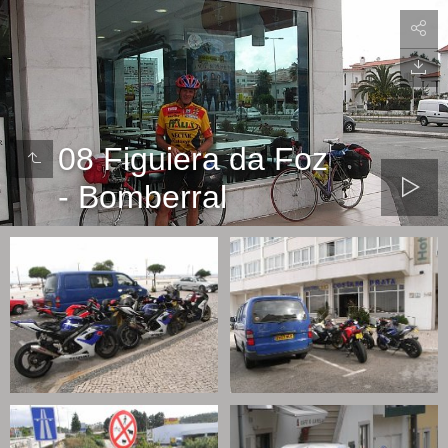
08 Figuiera da Foz
- Bomberral